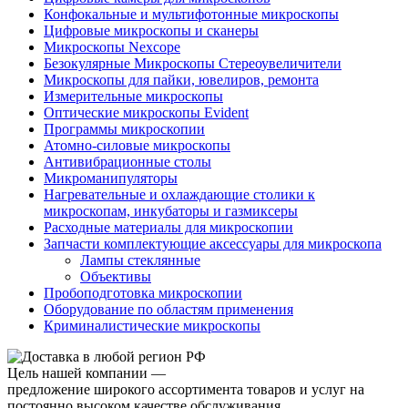
Конфокальные и мультифотонные микроскопы
Цифровые микроскопы и сканеры
Микроскопы Nexcope
Безокулярные Микроскопы Стереоувеличители
Микроскопы для пайки, ювелиров, ремонта
Измерительные микроскопы
Оптические микроскопы Evident
Программы микроскопии
Атомно-силовые микроскопы
Антивибрационные столы
Микроманипуляторы
Нагревательные и охлаждающие столики к
микроскопам, инкубаторы и газмиксеры
Расходные материалы для микроскопии
Запчасти комплектующие аксессуары для микроскопа
Лампы стеклянные
Объективы
Пробоподготовка микроскопии
Оборудование по областям применения
Криминалистические микроскопы
Цель нашей компании —
предложение широкого ассортимента товаров и услуг на
постоянно высоком качестве обслуживания.