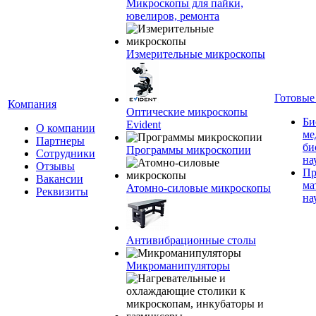
Микроскопы для пайки,
ювелиров, ремонта
Измерительные микроскопы
Готовые
Компания
Оптические микроскопы
Би
Evident
О компании
ме
Партнеры
би
Программы микроскопии
Сотрудники
на
Отзывы
Пр
Вакансии
ма
Атомно-силовые микроскопы
Реквизиты
на
Антивибрационные столы
Микроманипуляторы