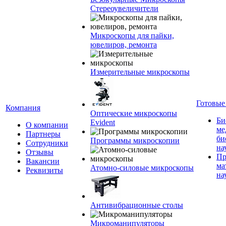
Стереоувеличители
Микроскопы для пайки,
ювелиров, ремонта
Измерительные микроскопы
Готовые
Компания
Оптические микроскопы
Би
Evident
О компании
ме
Партнеры
би
Программы микроскопии
Сотрудники
на
Отзывы
Пр
Вакансии
ма
Атомно-силовые микроскопы
Реквизиты
на
Антивибрационные столы
Микроманипуляторы