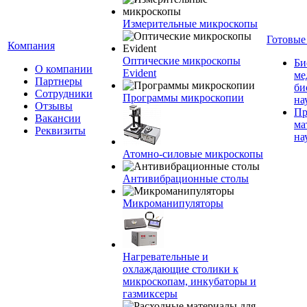
Измерительные микроскопы
Готовые
Компания
Оптические микроскопы
Би
О компании
Evident
ме
Партнеры
би
Сотрудники
Программы микроскопии
на
Отзывы
Пр
Вакансии
ма
Реквизиты
на
Атомно-силовые микроскопы
Антивибрационные столы
Микроманипуляторы
Нагревательные и
охлаждающие столики к
микроскопам, инкубаторы и
газмиксеры