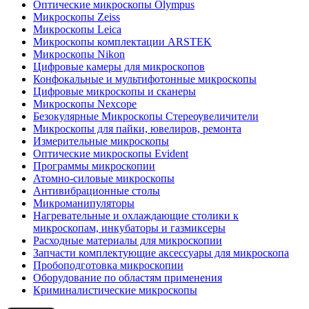
Оптические микроскопы Olympus
Микроскопы Zeiss
Микроскопы Leica
Микроскопы комплектации ARSTEK
Микроскопы Nikon
Цифровые камеры для микроскопов
Конфокальные и мультифотонные микроскопы
Цифровые микроскопы и сканеры
Микроскопы Nexcope
Безокулярные Микроскопы Стереоувеличители
Микроскопы для пайки, ювелиров, ремонта
Измерительные микроскопы
Оптические микроскопы Evident
Программы микроскопии
Атомно-силовые микроскопы
Антивибрационные столы
Микроманипуляторы
Нагревательные и охлаждающие столики к
микроскопам, инкубаторы и газмиксеры
Расходные материалы для микроскопии
Запчасти комплектующие аксессуары для микроскопа
Пробоподготовка микроскопии
Оборудование по областям применения
Криминалистические микроскопы