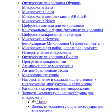
Оптические микроскопы Olympus
Микроскопы Zeiss
Микроскопы Leica
Микроскопы комплектации ARSTEK
Микроскопы Nikon
Цифровые камеры для микроскопов
Конфокальные и мультифотонные микроскопы
Цифровые микроскопы и сканеры
Микроскопы Nexcope
Безокулярные Микроскопы Стереоувеличители
Микроскопы для пайки, ювелиров, ремонта
Измерительные микроскопы
Оптические микроскопы Evident
Программы микроскопии
Атомно-силовые микроскопы
Антивибрационные столы
Микроманипуляторы
Нагревательные и охлаждающие столики к
микроскопам, инкубаторы и газмиксеры
Расходные материалы для микроскопии
Запчасти комплектующие аксессуары для
микроскопа
Назад
Запчасти комплектующие аксессуары для
микроскопа