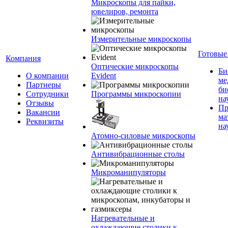
Микроскопы для пайки,
ювелиров, ремонта
Измерительные микроскопы
Готовые
Компания
Оптические микроскопы
Би
О компании
Evident
ме
Партнеры
би
Сотрудники
Программы микроскопии
на
Отзывы
Пр
Вакансии
ма
Реквизиты
на
Атомно-силовые микроскопы
Антивибрационные столы
Микроманипуляторы
Нагревательные и
охлаждающие столики к