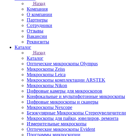
Назад
Компания
О компании
Партнеры
Сотрудники
Отзывы
Вакансии
Реквизиты
Каталог
Назад
Каталог
Оптические микроскопы Olympus
Микроскопы Zeiss
Микроскопы Leica
Микроскопы комплектации ARSTEK
Микроскопы Nikon
Цифровые камеры для микроскопов
Конфокальные и мультифотонные микроскопы
Цифровые микроскопы и сканеры
Микроскопы Nexcope
Безокулярные Микроскопы Стереоувеличители
Микроскопы для пайки, ювелиров, ремонта
Измерительные микроскопы
Оптические микроскопы Evident
Программы микроскопии