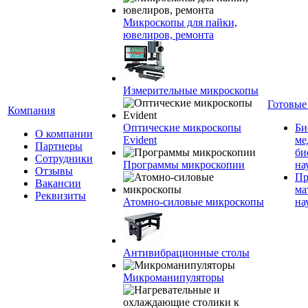
Микроскопы для пайки,
ювелиров, ремонта
Измерительные микроскопы
Готовые
Компания
Оптические микроскопы
Би
О компании
Evident
ме
Партнеры
би
Сотрудники
Программы микроскопии
на
Отзывы
Пр
Вакансии
ма
Реквизиты
Атомно-силовые микроскопы
на
Антивибрационные столы
Микроманипуляторы