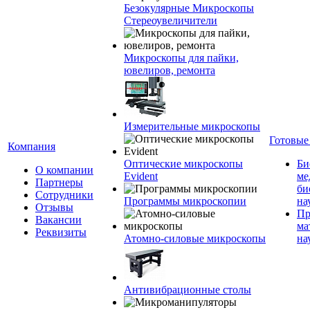
Безокулярные Микроскопы
Стереоувеличители
Микроскопы для пайки,
ювелиров, ремонта
Измерительные микроскопы
Готовые
Компания
Оптические микроскопы
Би
О компании
Evident
ме
Партнеры
би
Сотрудники
Программы микроскопии
на
Отзывы
Пр
Вакансии
ма
Реквизиты
Атомно-силовые микроскопы
на
Антивибрационные столы